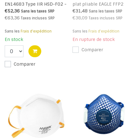
EN14683 Type IIR HSD-F02 -
plat pliable EAGLE FFP2
25 pièces
Dolomite (Pk20) (R)
€52,36
€31,48
Sans les taxes
SRP
Sans les taxes
SRP
€63,36
€38,09
Taxes incluses
SRP
Taxes incluses
SRP
Sans les
Frais d'expédition
Sans les
Frais d'expédition
En stock
En rupture de stock
Comparer
Comparer