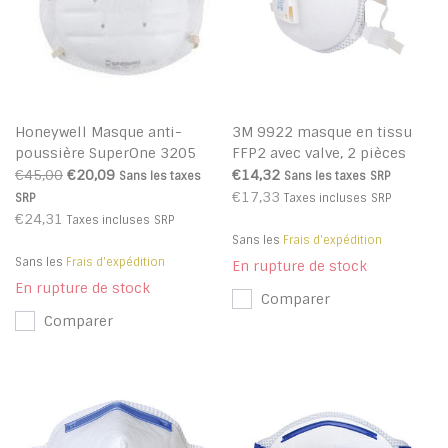
Honeywell Masque anti-
3M 9922 masque en tissu
poussière SuperOne 3205
FFP2 avec valve, 2 pièces
30 pièces (FFP2) - 1013205
€45,00
€20,09
€14,32
Sans les taxes
Sans les taxes
SRP
€17,33
SRP
Taxes incluses
SRP
€24,31
Taxes incluses
SRP
Sans les
Frais d'expédition
Sans les
Frais d'expédition
En rupture de stock
En rupture de stock
Comparer
Comparer