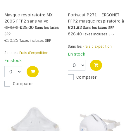
Masque respiratoire MX-
Portwest P271 - ERGONET
2005 FFP2 sans valve
FFP2 masque respiratoire à
d'expiration donc parfait
valve - White - R
€39,00
€25,00
€21,82
Sans les taxes
Sans les taxes
SRP
dans la protection contre le
€26,40
SRP
Taxes incluses
SRP
virusCorona
€30,25
Taxes incluses
SRP
Sans les
Frais d'expédition
Sans les
Frais d'expédition
En stock
En stock
Comparer
Comparer