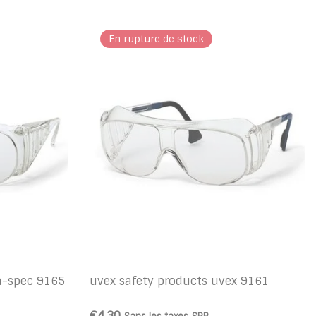
En rupture de stock
ra-spec 9165
uvex safety products uvex 9161
€4,30