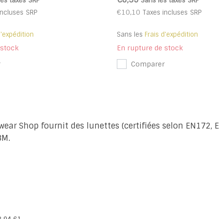
les taxes
SRP
Sans les taxes
SRP
€10,10
incluses
SRP
Taxes incluses
SRP
d'expédition
Sans les
Frais d'expédition
 stock
En rupture de stock
r
Comparer
wear Shop fournit des lunettes (certifiées selon EN172,
3M.