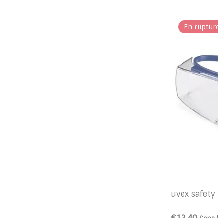
En ruptur
uvex safety
€12,40