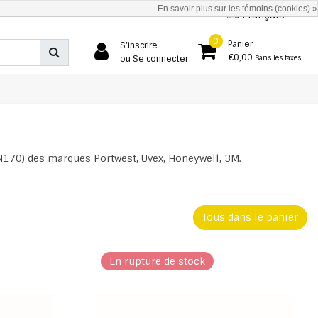
En savoir plus sur les témoins (cookies) »
Français
0
Panier
S'inscrire
€0,00
ou Se connecter
Sans les taxes
EN170) des marques Portwest, Uvex, Honeywell, 3M.
Tous dans le panier
En rupture de stock