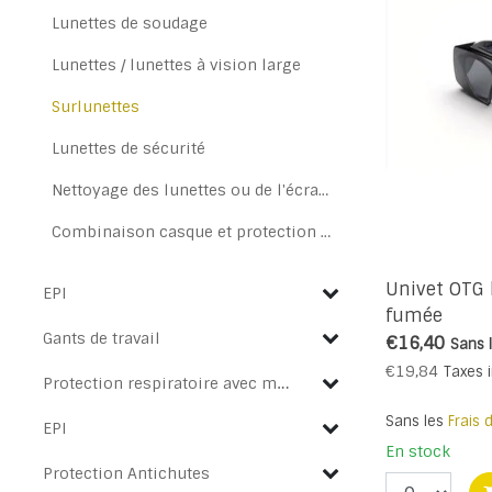
Lunettes de soudage
Lunettes / lunettes à vision large
Surlunettes
Lunettes de sécurité
Nettoyage des lunettes ou de l'écran et des accessoires
Combinaison casque et protection oculaire
Univet OTG 
EPI
fumée
Gants de travail
€16,40
Sans 
€19,84
Taxes 
Protection respiratoire avec masques buccaux et masques faciaux
Sans les
Frais 
EPI
En stock
Protection Antichutes