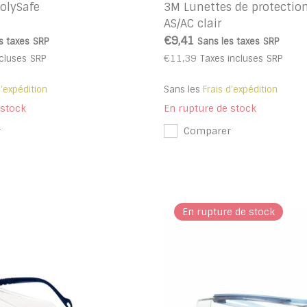
olySafe
3M Lunettes de protectio
AS/AC clair
€9,41
s taxes
SRP
Sans les taxes
SRP
€11,39
cluses
SRP
Taxes incluses
SRP
d'expédition
Sans les
Frais d'expédition
 stock
En rupture de stock
r
Comparer
En rupture de stock