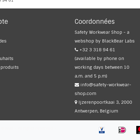
8 94 61
pte
Coordonnées
Safety Workwear Shop - a
des
webshop by BlackBear Labs
+32 3 318 94 61
ouhaits
(available by phone on
 produits
working days between 10
a.m. and 5 p.m)
info@safety-workwear-
shop.com
Ijzerenpoortkaai 3, 2000
Antwerpen, Belgium
avail - All rights reserved -