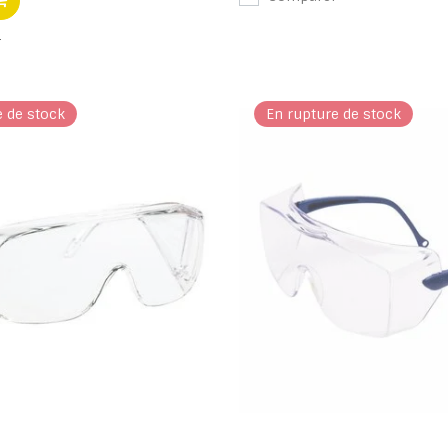
r
e de stock
En rupture de stock