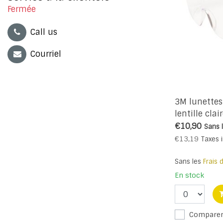
Fermée
Call us
Courriel
3M lunettes
lentille clai
€10,90
Sans 
€13,19
Taxes 
Sans les
Frais 
En stock
Compare