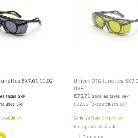
lunettes 5X7.01.11.02
Univet OTG lunettes 5X7.0
UVR
€76,71
les taxes
SRP
Sans les taxes
SRP
€92,82
incluses
SRP
Taxes incluses
SRP
d'expédition
Sans les
Frais d'expédition
En rupture de stock
Comparer