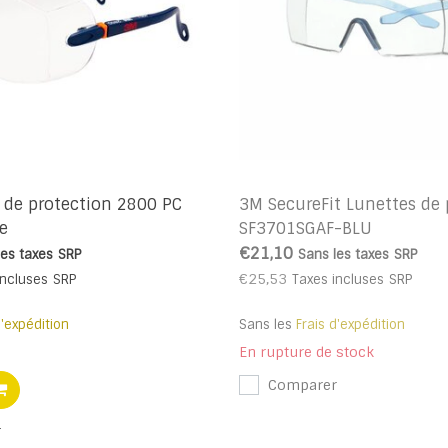
 de protection 2800 PC
3M SecureFit Lunettes de 
re
SF3701SGAF-BLU
€21,10
les taxes
SRP
Sans les taxes
SRP
€25,53
incluses
SRP
Taxes incluses
SRP
d'expédition
Sans les
Frais d'expédition
En rupture de stock
Comparer
r