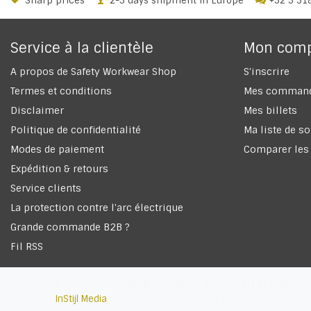
Sharp prices
2-3 days shipment in Europe
+32 3 31
Service à la clientèle
Mon com
A propos de Safety Workwear Shop
S'inscrire
Termes et conditions
Mes comman
Disclaimer
Mes billets
Politique de confidentialité
Ma liste de s
Modes de paiement
Comparer les
Expédition & retours
Service clients
La protection contre l'arc électrique
Grande commande B2B ?
Fil RSS
Copyright © 2026 - Safety Workwear Shop - Magasin EPI et vêtement tr
Theme by
InStijl Media
|
Tous les prix sont hors taxes