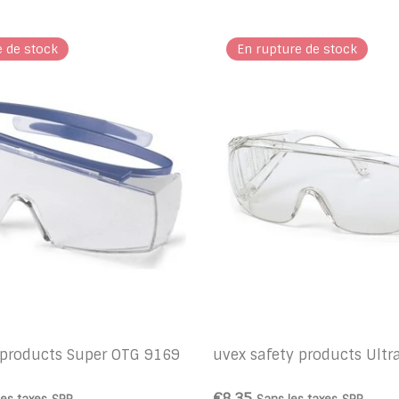
e de stock
En rupture de stock
 products Super OTG 9169
uvex safety products Ult
€8,35