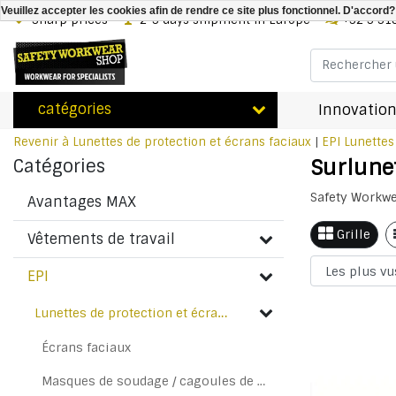
Veuillez accepter les cookies afin de rendre ce site plus fonctionnel. D'accord?
Sharp prices
2-3 days shipment in Europe
+32 3 31
catégories
Innovation
Revenir à Lunettes de protection et écrans faciaux
|
EPI
Lunettes
Surlune
Catégories
Safety Workwe
Avantages MAX
Grille
Vêtements de travail
EPI
Lunettes de protection et écrans faciaux
Écrans faciaux
Masques de soudage / cagoules de soudage