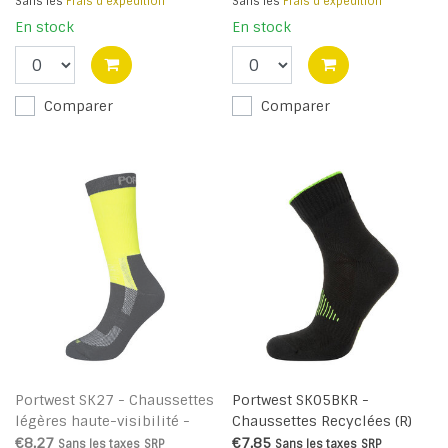
Sans les
Frais d'expédition
Sans les
Frais d'expédition
En stock
En stock
Comparer
Comparer
Portwest SK27 - Chaussettes
Portwest SK05BKR -
légères haute-visibilité -
Chaussettes Recyclées (R)
Yellow - R
€8,27
€7,85
Sans les taxes
SRP
Sans les taxes
SRP