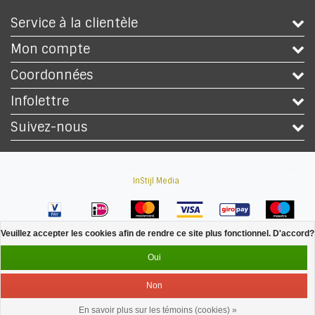
Service à la clientèle
Mon compte
Coordonnées
Infolettre
Suivez-nous
Copyright © 2026 - Safety Workwear Shop - Magasin EPI et vêtement travail
- All rights reserved - Theme by
InStijl Media
|
Tous les prix sont hors
taxes
Veuillez accepter les cookies afin de rendre ce site plus fonctionnel. D'accord?
Oui
Non
En savoir plus sur les témoins (cookies) »
Service
Menu
Se connecter
Panier