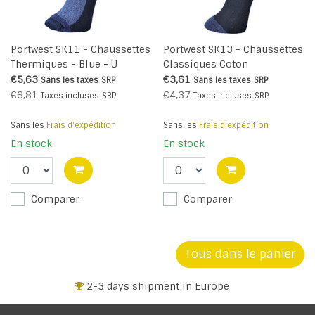
Portwest SK11 - Chaussettes
Portwest SK13 - Chaussettes
Thermiques - Blue - U
Classiques Coton
majoritaire - Black - R
€5,63
€3,61
Sans les taxes
SRP
Sans les taxes
SRP
€6,81
€4,37
Taxes incluses
SRP
Taxes incluses
SRP
Sans les
Frais d'expédition
Sans les
Frais d'expédition
En stock
En stock
Comparer
Comparer
Tous dans le panier
+32 3 318 94 61