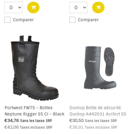
Comparer
Comparer
Portwest FW75 - Bottes
Dunlop Botte de sécurité
Neptune Rigger S5 CI - Black
Dunlop A442031 Acifort S5
- R
€34,76
€30,50
Sans les taxes
SRP
Sans les taxes
SRP
€42,06
€36,91
Taxes incluses
SRP
Taxes incluses
SRP