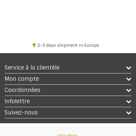
2-3 days shipment in Europe
Service à la clientèle
Mon compte
Coordonnées
Infolettre
Suivez-nous
Copyright © 2026 - Safety Workwear Shop - Magasin EPI et vêtement travail
- All rights reserved - Theme by
InStijl Media
|
Tous les prix sont hors