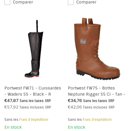
Comparer
Comparer
Portwest FW71 - Cuissardes
Portwest FW75 - Bottes
- Waders S5 - Black - R
Neptune Rigger S5 CI - Tan -
R
€47,87
€34,76
Sans les taxes
SRP
Sans les taxes
SRP
€57,92
€42,06
Taxes incluses
SRP
Taxes incluses
SRP
Sans les
Frais d'expédition
Sans les
Frais d'expédition
En stock
En stock