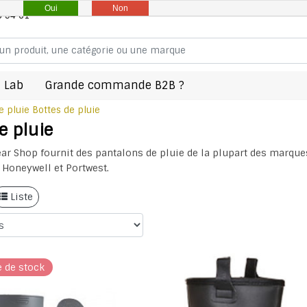
Oui
Non
8 94 61
 Lab
Grande commande B2B ?
e pluie
Bottes de pluie
e pluie
ar Shop fournit des pantalons de pluie de la plupart des marques 
 Honeywell et Portwest.
Liste
e de stock