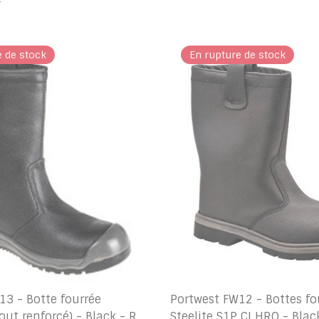
r
e de stock
En rupture de stock
13 - Botte fourrée
Portwest FW12 - Bottes fo
ut renforcé) - Black - R
Steelite S1P CI HRO - Blac