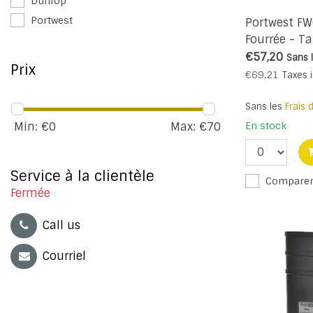
Dunlop
Portwest
Portwest FW
Fourrée - Ta
€57,20
Sans 
Prix
€69,21
Taxes 
Sans les
Frais 
En stock
Min: €
0
Max: €
70
Service à la clientèle
Compare
Fermée
Call us
Courriel