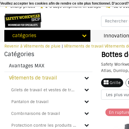
Veuillez accepter les cookies afin de rendre ce site plus fonctionnel. D'accord?
Sharp prices
2-3 days shipment in Europe
+32 3 31
catégories
Innovation
Revenir à Vêtements de pluie
|
Vêtements de travail
Vêtements d
Bottes d
Catégories
Safety Workwe
Avantages MAX
Atlas, Dunlop,
Vêtements de travail
Grille
Gilets de travail et vestes de travail
Pantalon de travail
En ruptur
Combinaisons de travail
Protection contre les produits chimiques