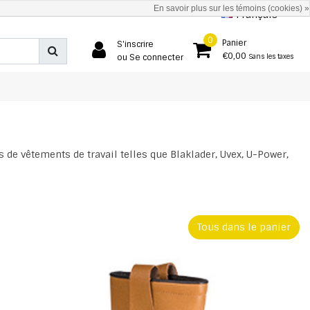
En savoir plus sur les témoins (cookies) »
Français
0
Panier
S'inscrire
€0,00
ou Se connecter
Sans les taxes
de vêtements de travail telles que Blaklader, Uvex, U-Power,
Tous dans le panier