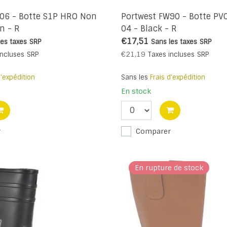
06 - Botte S1P HRO Non
Portwest FW90 - Botte PV
n - R
04 - Black - R
€17,51
les taxes
SRP
Sans les taxes
SRP
€21,19
incluses
SRP
Taxes incluses
SRP
d'expédition
Sans les
Frais d'expédition
En stock
r
Comparer
En rupture de stock