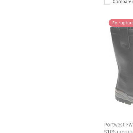
Compare
En ruptur
Portwest FW
S1P(surembo