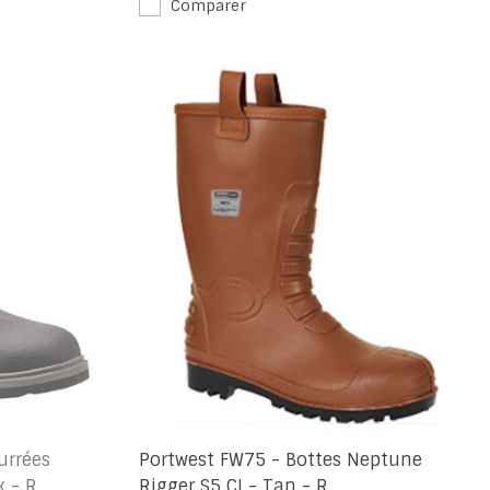
Comparer
urrées
Portwest FW75 - Bottes Neptune
k - R
Rigger S5 CI - Tan - R