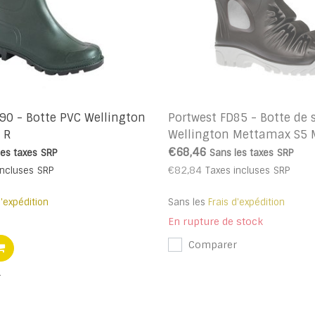
90 - Botte PVC Wellington
Portwest FD85 - Botte de 
 R
Wellington Mettamax S5 M
R
€68,46
les taxes
SRP
Sans les taxes
SRP
€82,84
incluses
SRP
Taxes incluses
SRP
d'expédition
Sans les
Frais d'expédition
En rupture de stock
Comparer
r