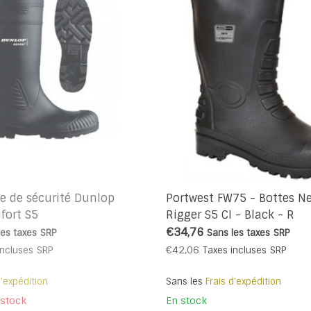
e de sécurité Dunlop
Portwest FW75 - Bottes N
fort S5
Rigger S5 CI - Black - R
€34,76
les taxes
SRP
Sans les taxes
SRP
€42,06
incluses
SRP
Taxes incluses
SRP
d'expédition
Sans les
Frais d'expédition
 stock
En stock