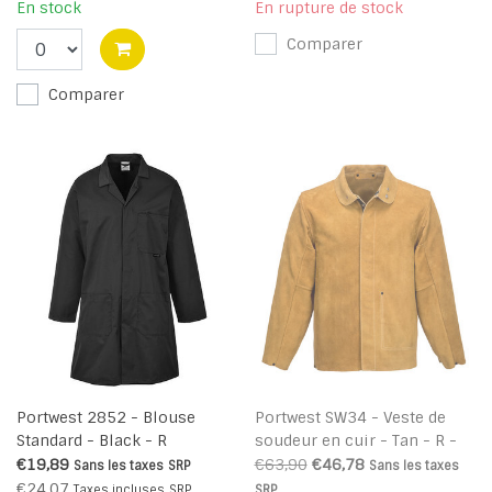
En stock
En rupture de stock
Comparer
Comparer
Portwest 2852 - Blouse
Portwest SW34 - Veste de
Standard - Black - R
soudeur en cuir - Tan - R -
liquidation
€19,89
€63,90
€46,78
Sans les taxes
SRP
Sans les taxes
€24,07
Taxes incluses
SRP
SRP