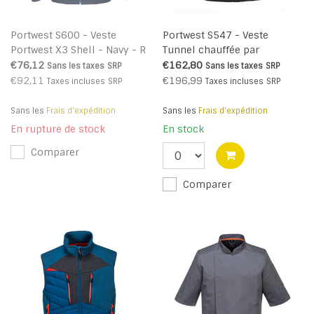
Portwest S600 - Veste
Portwest S547 - Veste
Portwest X3 Shell - Navy - R
Tunnel chauffée par
ultrasons - Black - R
€76,12
€162,80
Sans les taxes
SRP
Sans les taxes
SRP
€92,11
€196,99
Taxes incluses
SRP
Taxes incluses
SRP
Sans les
Frais d'expédition
Sans les
Frais d'expédition
En rupture de stock
En stock
Comparer
Comparer