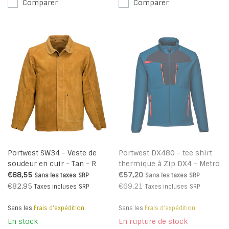
Comparer
Comparer
Portwest SW34 - Veste de
Portwest DX480 - tee shirt
soudeur en cuir - Tan - R
thermique à Zip DX4 - Metro
Blue - R
€68,55
€57,20
Sans les taxes
SRP
Sans les taxes
SRP
€82,95
€69,21
Taxes incluses
SRP
Taxes incluses
SRP
Sans les
Frais d'expédition
Sans les
Frais d'expédition
En stock
En rupture de stock