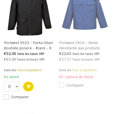
Portwest S523 - Parka Oban
Portwest CR10 - Veste
doublée polaire - Black - R
résistante aux produits
chimiques - EpRoy - R
€52,36
€22,62
Sans les taxes
SRP
Sans les taxes
SRP
€63,36
€27,37
Taxes incluses
SRP
Taxes incluses
SRP
Sans les
Frais d'expédition
Sans les
Frais d'expédition
En stock
En rupture de stock
Comparer
Comparer