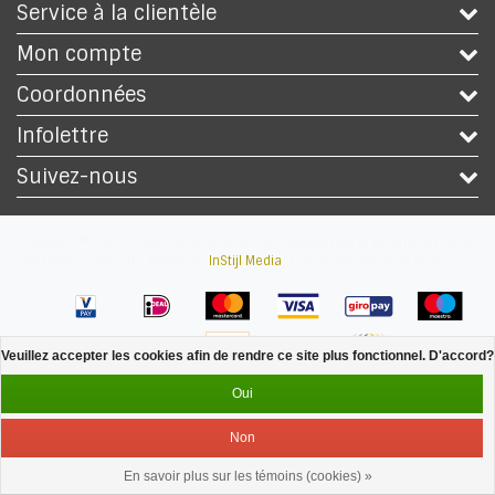
Service à la clientèle
Mon compte
Coordonnées
Infolettre
Suivez-nous
Copyright © 2026 - Safety Workwear Shop - Magasin EPI et vêtement travail
- All rights reserved - Theme by
InStijl Media
|
Tous les prix sont hors
taxes
Veuillez accepter les cookies afin de rendre ce site plus fonctionnel. D'accord?
Oui
Non
En savoir plus sur les témoins (cookies) »
Service
Menu
Se connecter
Panier