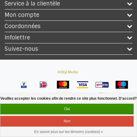
Service à la clientèle
Mon compte
Coordonnées
Infolettre
Suivez-nous
Copyright © 2026 - Safety Workwear Shop - Magasin EPI et vêtement travail
- All rights reserved - Theme by
InStijl Media
|
Tous les prix sont hors
taxes
Veuillez accepter les cookies afin de rendre ce site plus fonctionnel. D'accord?
Oui
Non
En savoir plus sur les témoins (cookies) »
Service
Menu
Se connecter
Panier