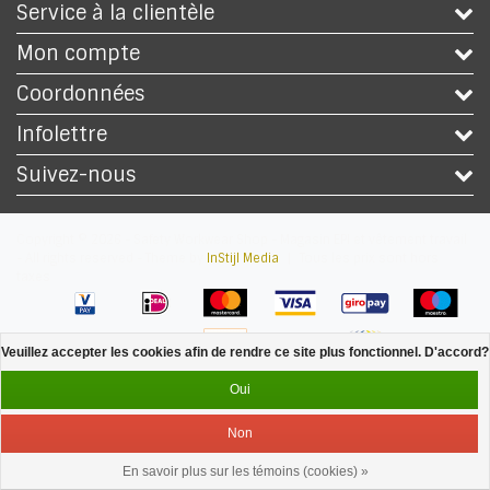
Service à la clientèle
Mon compte
Coordonnées
Infolettre
Suivez-nous
Copyright © 2026 - Safety Workwear Shop - Magasin EPI et vêtement travail
- All rights reserved - Theme by
InStijl Media
|
Tous les prix sont hors
taxes
Veuillez accepter les cookies afin de rendre ce site plus fonctionnel. D'accord?
Oui
Non
En savoir plus sur les témoins (cookies) »
Service
Menu
Se connecter
Panier