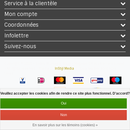
Service à la clientèle
Mon compte
Coordonnées
Infolettre
Suivez-nous
Copyright © 2026 - Safety Workwear Shop - Magasin EPI et vêtement travail
- All rights reserved - Theme by
InStijl Media
|
Tous les prix sont hors
taxes
Veuillez accepter les cookies afin de rendre ce site plus fonctionnel. D'accord?
Oui
Non
En savoir plus sur les témoins (cookies) »
Service
Menu
Se connecter
Panier