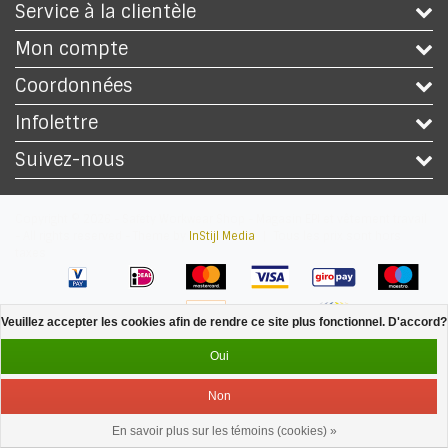
Service à la clientèle
Mon compte
Coordonnées
Infolettre
Suivez-nous
Copyright © 2026 - Safety Workwear Shop - Magasin EPI et vêtement travail
- All rights reserved - Theme by
InStijl Media
|
Tous les prix sont hors
taxes
Veuillez accepter les cookies afin de rendre ce site plus fonctionnel. D'accord?
Oui
Non
En savoir plus sur les témoins (cookies) »
Service
Menu
Se connecter
Panier