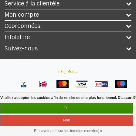
Service à la clientèle
Mon compte
Coordonnées
Infolettre
Suivez-nous
Copyright © 2026 - Safety Workwear Shop - Magasin EPI et vêtement travail
- All rights reserved - Theme by
InStijl Media
|
Tous les prix sont hors
taxes
Veuillez accepter les cookies afin de rendre ce site plus fonctionnel. D'accord?
Oui
Non
En savoir plus sur les témoins (cookies) »
Service
Menu
Se connecter
Panier