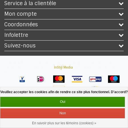
Service à la clientèle
Mon compte
Coordonnées
Infolettre
Suivez-nous
Copyright © 2026 - Safety Workwear Shop - Magasin EPI et vêtement travail
- All rights reserved - Theme by
InStijl Media
|
Tous les prix sont hors
taxes
Veuillez accepter les cookies afin de rendre ce site plus fonctionnel. D'accord?
Oui
Non
En savoir plus sur les témoins (cookies) »
Service
Menu
Se connecter
Panier