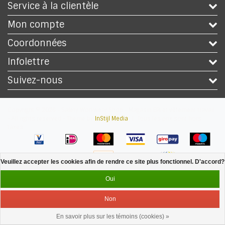
Service à la clientèle
Mon compte
Coordonnées
Infolettre
Suivez-nous
Copyright © 2026 - Safety Workwear Shop - Magasin EPI et vêtement travail
- All rights reserved - Theme by
InStijl Media
|
Tous les prix sont hors
taxes
Veuillez accepter les cookies afin de rendre ce site plus fonctionnel. D'accord?
Oui
Non
En savoir plus sur les témoins (cookies) »
Service
Menu
Se connecter
Panier