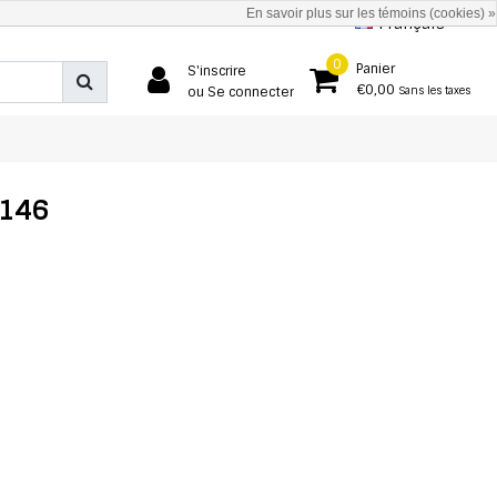
En savoir plus sur les témoins (cookies) »
Français
0
Panier
S'inscrire
€0,00
ou Se connecter
Sans les taxes
C146