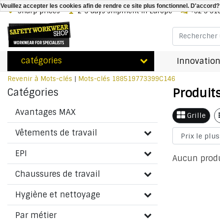
Veuillez accepter les cookies afin de rendre ce site plus fonctionnel. D'accord?
Sharp prices
2-3 days shipment in Europe
+32 3 31
catégories
Innovation
Revenir à Mots-clés
|
Mots-clés
188519773399C146
Produit
Catégories
Avantages MAX
Grille
Vêtements de travail
EPI
Aucun produi
Chaussures de travail
Hygiène et nettoyage
Par métier