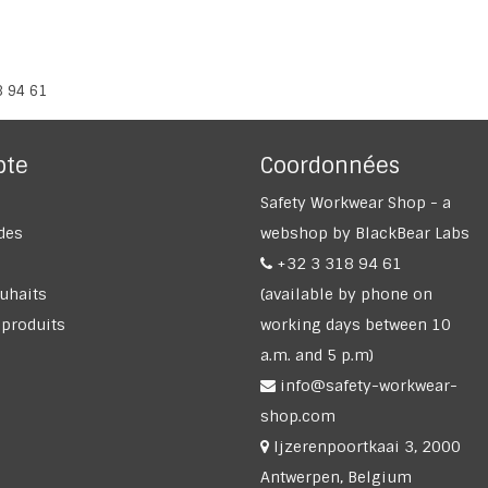
8 94 61
pte
Coordonnées
Safety Workwear Shop - a
des
webshop by BlackBear Labs
+32 3 318 94 61
ouhaits
(available by phone on
 produits
working days between 10
a.m. and 5 p.m)
info@safety-workwear-
shop.com
Ijzerenpoortkaai 3, 2000
Antwerpen, Belgium