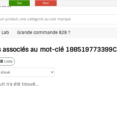
Oui
Non
8 94 61
 Lab
Grande commande B2B ?
s associés au mot-clé 188519773399
Liste
t n'a été trouvé...