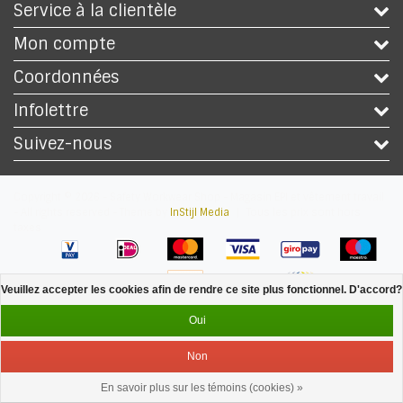
Service à la clientèle
Mon compte
Coordonnées
Infolettre
Suivez-nous
Copyright © 2026 - Safety Workwear Shop - Magasin EPI et vêtement travail
- All rights reserved - Theme by
InStijl Media
|
Tous les prix sont hors
taxes
Veuillez accepter les cookies afin de rendre ce site plus fonctionnel. D'accord?
Oui
Non
En savoir plus sur les témoins (cookies) »
Service
Menu
Se connecter
Panier