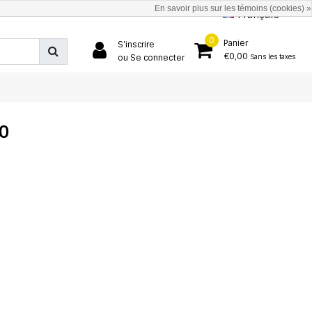
En savoir plus sur les témoins (cookies) »
Français
0
Panier
S'inscrire
€0,00
ou Se connecter
Sans les taxes
10