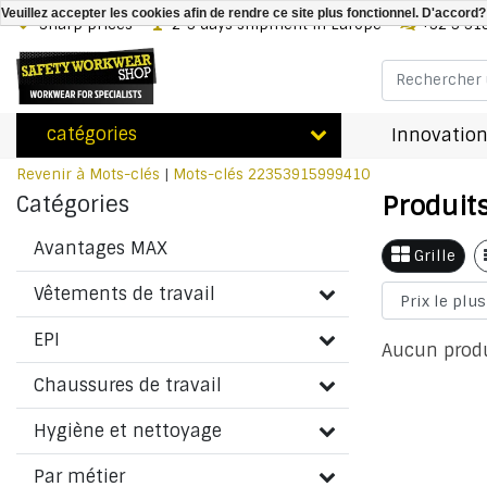
Veuillez accepter les cookies afin de rendre ce site plus fonctionnel. D'accord?
Sharp prices
2-3 days shipment in Europe
+32 3 31
catégories
Innovation
Revenir à Mots-clés
|
Mots-clés
22353915999410
Produit
Catégories
Avantages MAX
Grille
Vêtements de travail
EPI
Aucun produi
Chaussures de travail
Hygiène et nettoyage
Par métier