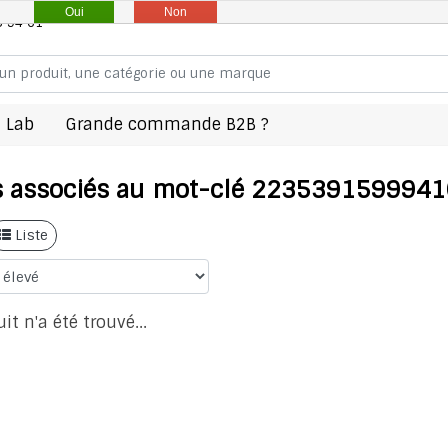
Oui
Non
8 94 61
 Lab
Grande commande B2B ?
s associés au mot-clé 223539159994
Liste
t n'a été trouvé...