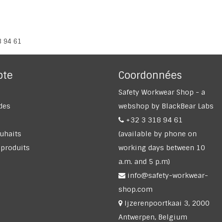
8 94 61
pte
Coordonnées
Safety Workwear Shop - a
des
webshop by BlackBear Labs
+32 3 318 94 61
ouhaits
(available by phone on
 produits
working days between 10
a.m. and 5 p.m)
info@safety-workwear-
shop.com
Ijzerenpoortkaai 3, 2000
Antwerpen, Belgium