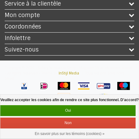
Service à la clientèle
Mon compte
Coordonnées
Infolettre
Suivez-nous
Copyright © 2026 - Safety Workwear Shop - Magasin EPI et vêtement travail
- All rights reserved - Theme by
InStijl Media
|
Tous les prix sont hors
taxes
Veuillez accepter les cookies afin de rendre ce site plus fonctionnel. D'accord?
Oui
Non
En savoir plus sur les témoins (cookies) »
Service
Menu
Se connecter
Panier