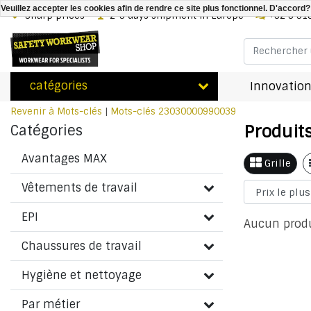
Veuillez accepter les cookies afin de rendre ce site plus fonctionnel. D'accord?
Sharp prices
2-3 days shipment in Europe
+32 3 31
catégories
Innovation
Revenir à Mots-clés
|
Mots-clés
23030000990039
Produit
Catégories
Avantages MAX
Grille
Vêtements de travail
EPI
Aucun produi
Chaussures de travail
Hygiène et nettoyage
Par métier