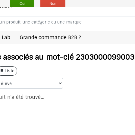
Oui
Non
8 94 61
 Lab
Grande commande B2B ?
s associés au mot-clé 230300009900
Liste
t n'a été trouvé...