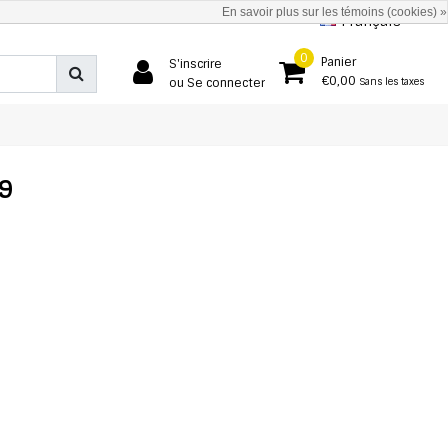
En savoir plus sur les témoins (cookies) »
Français
0
Panier
S'inscrire
€0,00
ou Se connecter
Sans les taxes
39