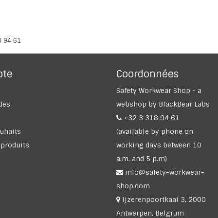
8 94 61
pte
Coordonnées
Safety Workwear Shop - a
des
webshop by BlackBear Labs
+32 3 318 94 61
ouhaits
(available by phone on
 produits
working days between 10
a.m. and 5 p.m)
info@safety-workwear-
shop.com
Ijzerenpoortkaai 3, 2000
Antwerpen, Belgium