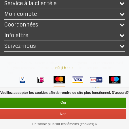
Service à la clientèle
Mon compte
Coordonnées
Infolettre
Suivez-nous
Copyright © 2026 - Safety Workwear Shop - Magasin EPI et vêtement travail
- All rights reserved - Theme by
InStijl Media
|
Tous les prix sont hors
taxes
Veuillez accepter les cookies afin de rendre ce site plus fonctionnel. D'accord?
Oui
Non
En savoir plus sur les témoins (cookies) »
Service
Menu
Se connecter
Panier