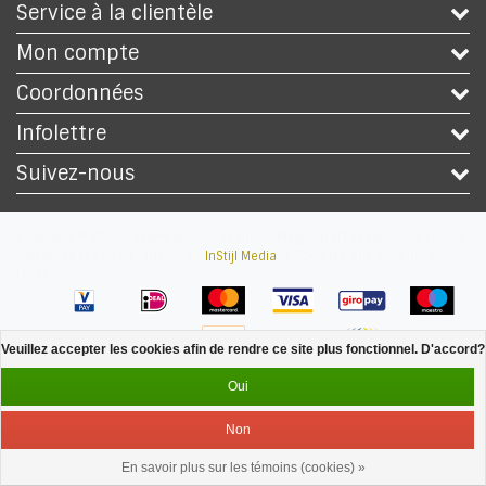
Service à la clientèle
Mon compte
Coordonnées
Infolettre
Suivez-nous
Copyright © 2026 - Safety Workwear Shop - Magasin EPI et vêtement travail
- All rights reserved - Theme by
InStijl Media
|
Tous les prix sont hors
taxes
Veuillez accepter les cookies afin de rendre ce site plus fonctionnel. D'accord?
Oui
Non
En savoir plus sur les témoins (cookies) »
Service
Menu
Se connecter
Panier