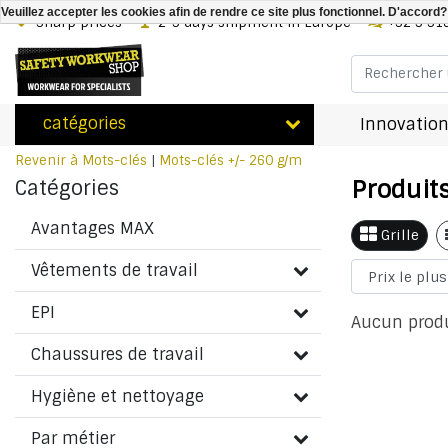
Veuillez accepter les cookies afin de rendre ce site plus fonctionnel. D'accord?
Sharp prices
2-3 days shipment in Europe
+32 3 31
catégories
Innovation
Revenir à Mots-clés
|
Mots-clés
+/- 260 g/m
Produit
Catégories
Avantages MAX
Grille
Vêtements de travail
EPI
Aucun produi
Chaussures de travail
Hygiène et nettoyage
Par métier