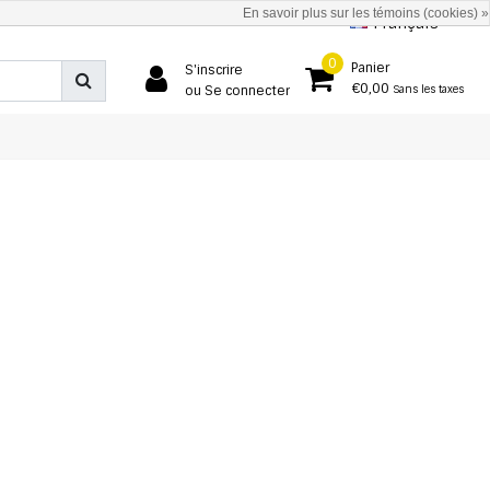
En savoir plus sur les témoins (cookies) »
Français
0
Panier
S'inscrire
€0,00
ou Se connecter
Sans les taxes