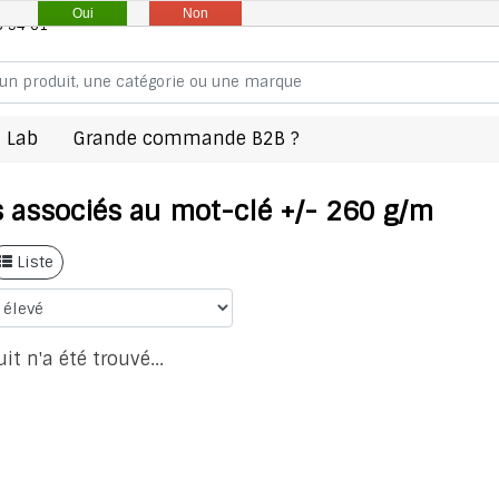
Oui
Non
8 94 61
 Lab
Grande commande B2B ?
s associés au mot-clé +/- 260 g/m
Liste
t n'a été trouvé...