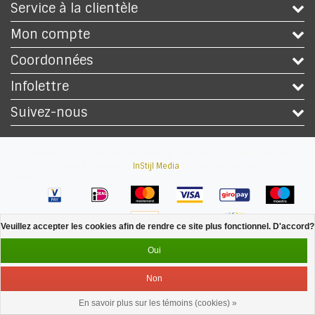
Service à la clientèle
Mon compte
Coordonnées
Infolettre
Suivez-nous
Copyright © 2026 - Safety Workwear Shop - Magasin EPI et vêtement travail
- All rights reserved - Theme by
InStijl Media
|
Tous les prix sont hors
taxes
Veuillez accepter les cookies afin de rendre ce site plus fonctionnel. D'accord?
Oui
Non
En savoir plus sur les témoins (cookies) »
Service
Menu
Se connecter
Panier