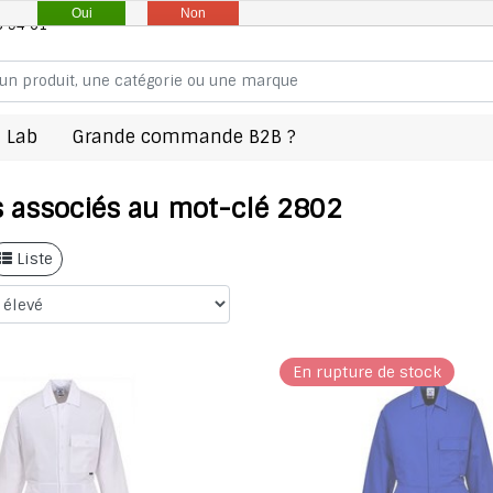
Oui
Non
8 94 61
 Lab
Grande commande B2B ?
s associés au mot-clé 2802
Liste
En rupture de stock