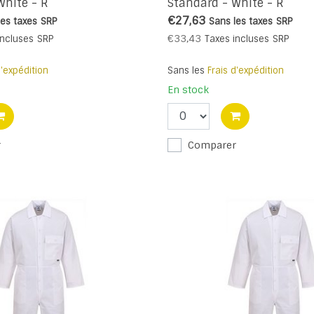
White - R
Standard - White - R
€27,63
les taxes
SRP
Sans les taxes
SRP
€33,43
incluses
SRP
Taxes incluses
SRP
d'expédition
Sans les
Frais d'expédition
En stock
r
Comparer