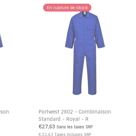
En rupture de stock
ison
Portwest 2802 - Combinaison
Standard - Royal - R
€27,63
Sans les taxes
SRP
€33,43
Taxes incluses
SRP