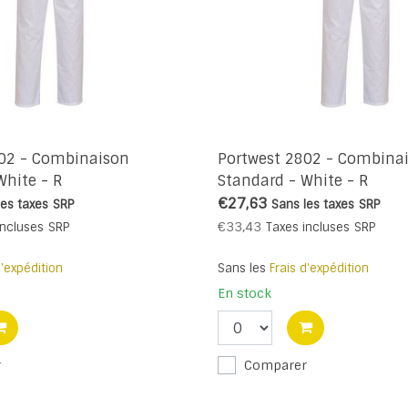
802 - Combinaison
Portwest 2802 - Combina
White - R
Standard - White - R
€27,63
les taxes
SRP
Sans les taxes
SRP
€33,43
incluses
SRP
Taxes incluses
SRP
d'expédition
Sans les
Frais d'expédition
En stock
r
Comparer