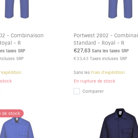
802 - Combinaison
Portwest 2802 - Combina
Royal - R
Standard - Royal - R
€27,63
les taxes
SRP
Sans les taxes
SRP
€33,43
incluses
SRP
Taxes incluses
SRP
d'expédition
Sans les
Frais d'expédition
 stock
En rupture de stock
r
Comparer
e de stock