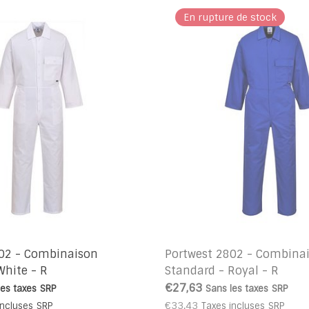
En rupture de stock
802 - Combinaison
Portwest 2802 - Combina
White - R
Standard - Royal - R
€27,63
les taxes
SRP
Sans les taxes
SRP
€33,43
incluses
SRP
Taxes incluses
SRP