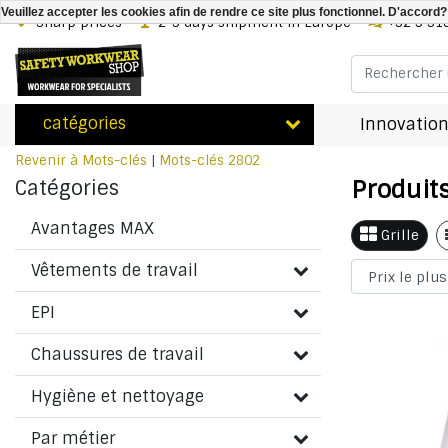
Veuillez accepter les cookies afin de rendre ce site plus fonctionnel. D'accord?
Sharp prices
2-3 days shipment in Europe
+32 3 31
catégories
Innovation
Revenir à Mots-clés
|
Mots-clés
2802
Produit
Catégories
Avantages MAX
Grille
Vêtements de travail
EPI
Chaussures de travail
Hygiène et nettoyage
Par métier