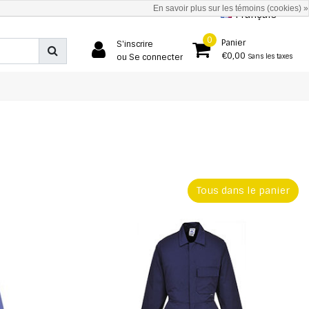
En savoir plus sur les témoins (cookies) »
Français
0
Panier
S'inscrire
€0,00
ou Se connecter
Sans les taxes
Tous dans le panier